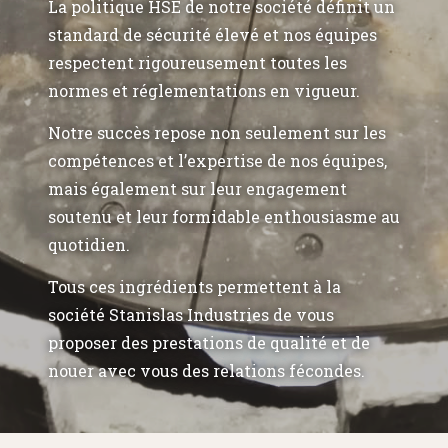
La politique HSE de notre société définit un
standard de sécurité élevé et nos équipes
respectent rigoureusement toutes les
normes et réglementations en vigueur.
Notre succès repose non seulement sur les
compétences et l’expertise de nos équipes,
mais également sur leur engagement
soutenu et leur formidable enthousiasme au
quotidien.
Tous ces ingrédients permettent à la
société Stanislas Industries de vous
proposer des prestations de qualité et de
nouer avec vous des relations fécondes.