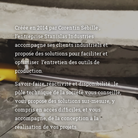
Créée en 2014 par Corentin Sébille ,
l’entreprise Stanislas Industries
accompagne ses clients industriels et
propose des solutions pour faciliter et
optimiser l’entretien des outils de
production.
Savoir-faire, réactivité et disponibilité : le
pôle technique de la société vous conseille,
vous propose des solutions sur-mesure, y
compris en accès difficiles, et vous
accompagne, de la conception à la
réalisation de vos projets.