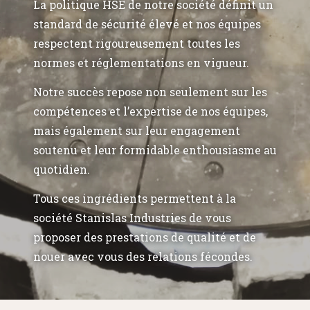
La politique HSE de notre société définit un
standard de sécurité élevé et nos équipes
respectent rigoureusement toutes les
normes et réglementations en vigueur.
Notre succès repose non seulement sur les
compétences et l’expertise de nos équipes,
mais également sur leur engagement
soutenu et leur formidable enthousiasme au
quotidien.
Tous ces ingrédients permettent à la
société Stanislas Industries de vous
proposer des prestations de qualité et de
nouer avec vous des relations fécondes.