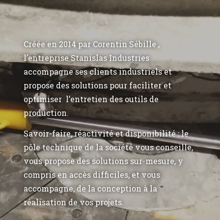
Créée en 2014 par Corentin Sébille ,
l’entreprise Stanislas Industries
accompagne ses clients industriels et
propose des solutions pour faciliter et
optimiser l’entretien des outils de
production.
Savoir-faire, réactivité et disponibilité : le
pôle technique de la société vous conseille,
vous propose des solutions sur-mesure, y
compris en accès difficiles, et vous
accompagne, de la conception à la
réalisation de vos projets.