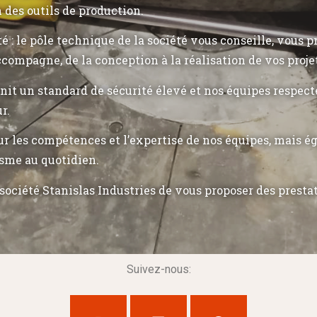
n des outils de production.
ité : le pôle technique de la société vous conseille, vous 
ccompagne, de la conception à la réalisation de vos proje
init un standard de sécurité élevé et nos équipes respec
r.
r les compétences et l’expertise de nos équipes, mais 
sme au quotidien.
société Stanislas Industries de vous proposer des presta
Suivez-nous: