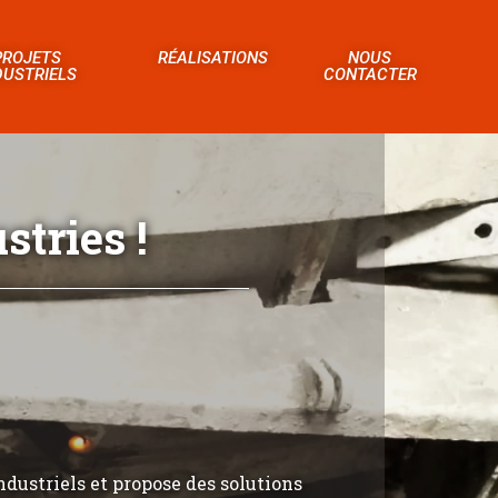
PROJETS
RÉALISATIONS
NOUS
DUSTRIELS
CONTACTER
tries !
ndustriels et propose des solutions