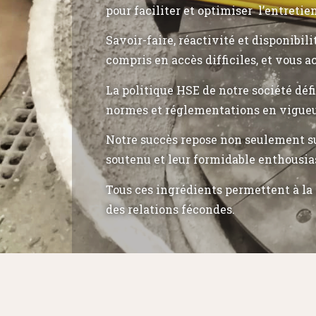
pour faciliter et optimiser l’entretie
Savoir-faire, réactivité et disponibil
compris en accès difficiles, et vous a
La politique HSE de notre société déf
normes et réglementations en vigueu
Notre succès repose non seulement su
soutenu et leur formidable enthousia
Tous ces ingrédients permettent à la 
des relations fécondes.