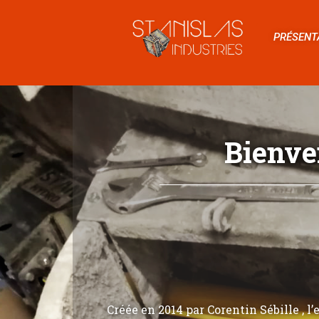
PRÉSENT
Bienve
Créée en 2014 par Corentin Sébille , l