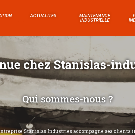
ATION
ACTUALITES
MAINTENANCE
INDUSTRIELLE
IN
nue chez Stanislas-indus
Qui sommes-nous ?
’entreprise Stanislas Industries accompagne ses clients i