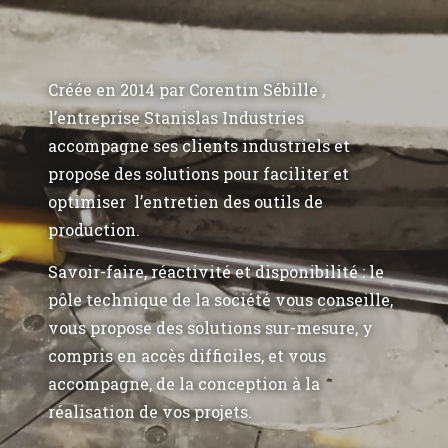
Créée en 2014 par Corentin Sébille ,
l’entreprise Stanislas Industries
accompagne ses clients industriels et
propose des solutions pour faciliter et
optimiser l’entretien des outils de
production.
Savoir-faire, réactivité et disponibilité : le
pôle technique de la société vous conseille,
vous propose des solutions sur-mesure, y
compris en accès difficiles, et vous
accompagne, de la conception à la
réalisation de vos projets.