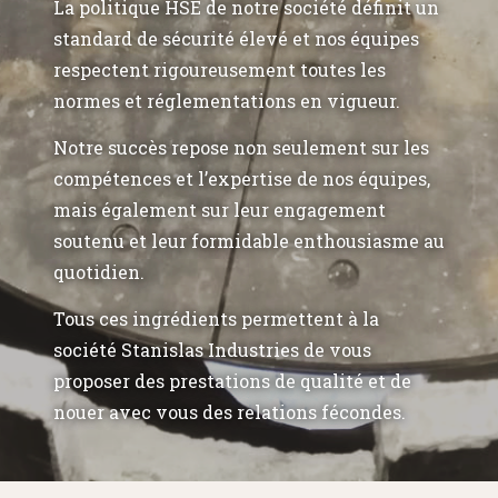
La politique HSE de notre société définit un
standard de sécurité élevé et nos équipes
respectent rigoureusement toutes les
normes et réglementations en vigueur.
Notre succès repose non seulement sur les
compétences et l’expertise de nos équipes,
mais également sur leur engagement
soutenu et leur formidable enthousiasme au
quotidien.
Tous ces ingrédients permettent à la
société Stanislas Industries de vous
proposer des prestations de qualité et de
nouer avec vous des relations fécondes.