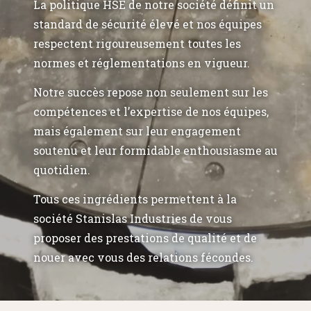
La politique HSE de notre société définit un
standard de sécurité élevé et nos équipes
respectent rigoureusement toutes les
normes et réglementations en vigueur.
Notre succès repose non seulement sur les
compétences et l’expertise de nos équipes,
mais également sur leur engagement
soutenu et leur formidable enthousiasme au
quotidien.
Tous ces ingrédients permettent à la
société Stanislas Industries de vous
proposer des prestations de qualité et de
nouer avec vous des relations fécondes.