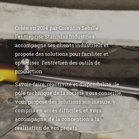
Créée en 2014 par Corentin Sébille ,
l’entreprise Stanislas Industries
accompagne ses clients industriels et
propose des solutions pour faciliter et
optimiser l’entretien des outils de
production.
Savoir-faire, réactivité et disponibilité : le
pôle technique de la société vous conseille,
vous propose des solutions sur-mesure, y
compris en accès difficiles, et vous
accompagne, de la conception à la
réalisation de vos projets.