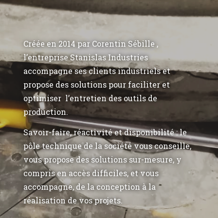
Créée en 2014 par Corentin Sébille ,
l’entreprise Stanislas Industries
accompagne ses clients industriels et
propose des solutions pour faciliter et
optimiser l’entretien des outils de
production.
Savoir-faire, réactivité et disponibilité : le
pôle technique de la société vous conseille,
vous propose des solutions sur-mesure, y
compris en accès difficiles, et vous
accompagne, de la conception à la
réalisation de vos projets.