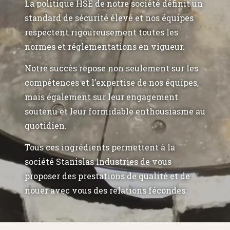
La politique HSE de notre société définit un
standard de sécurité élevé et nos équipes
respectent rigoureusement toutes les
normes et réglementations en vigueur.
Notre succès repose non seulement sur les
compétences et l’expertise de nos équipes,
mais également sur leur engagement
soutenu et leur formidable enthousiasme au
quotidien.
Tous ces ingrédients permettent à la
société Stanislas Industries de vous
proposer des prestations de qualité et de
nouer avec vous des relations fécondes.