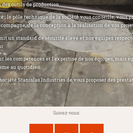
n des outils de production.
ité : le pôle technique de la société vous conseille, vous 
ccompagne, de la conception à la réalisation de vos proje
init un standard de sécurité élevé et nos équipes respec
r.
r les compétences et l’expertise de nos équipes, mais 
sme au quotidien.
société Stanislas Industries de vous proposer des presta
Suivez-nous: