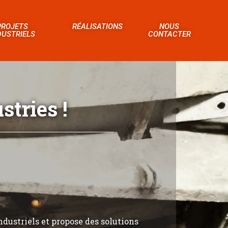
PROJETS
RÉALISATIONS
NOUS
DUSTRIELS
CONTACTER
tries !
ndustriels et propose des solutions