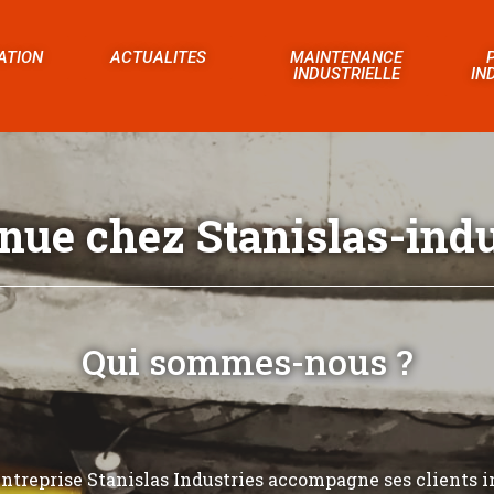
ATION
ACTUALITES
MAINTENANCE
INDUSTRIELLE
IN
nue chez Stanislas-indus
Qui sommes-nous ?
’entreprise Stanislas Industries accompagne ses clients i