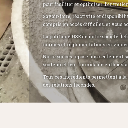
pour faciliter et optimiser l’entretie
Savoir-faire, réactivité et disponibil
compris en accès difficiles, et vous a
La politique HSE de notre société déf
normes et réglementations en vigueu
Notre succès repose non seulement su
soutenu et leur formidable enthousia
Tous ces ingrédients permettent à la 
des relations fécondes.