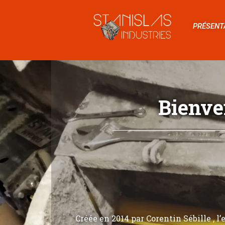
PRÉSENT
Bienve
Créée en 2014 par Corentin Sébille , l