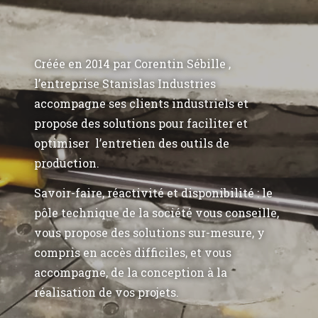
Créée en 2014 par Corentin Sébille ,
l’entreprise Stanislas Industries
accompagne ses clients industriels et
propose des solutions pour faciliter et
optimiser l’entretien des outils de
production.
Savoir-faire, réactivité et disponibilité : le
pôle technique de la société vous conseille,
vous propose des solutions sur-mesure, y
compris en accès difficiles, et vous
accompagne, de la conception à la
réalisation de vos projets.