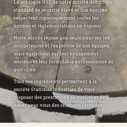
La politique HSE de notre société définit un
standard de sécurité élevé et nos équipes
respectent rigoureusement toutes les
normes et réglementations en vigueur.
Notre succès repose non seulement sur les
compétences et l’expertise de nos équipes,
mais également sur leur engagement
soutenu et leur formidable enthousiasme au
quotidien.
Tous ces ingrédients permettent à la
société Stanislas Industries de vous
proposer des prestations de qualité et de
nouer avec vous des relations fécondes.