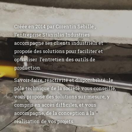
Créée en 2014 par Corentin Sébille ,
l’entreprise Stanislas Industries
accompagne ses clients industriels et
propose des solutions pour faciliter et
optimiser l’entretien des outils de
production.
Savoir-faire, réactivité et disponibilité : le
pôle technique de la société vous conseille,
vous propose des solutions sur-mesure, y
compris en accès difficiles, et vous
accompagne, de la conception à la
réalisation de vos projets.