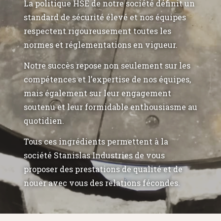
La politique HSE de notre société définit un
standard de sécurité élevé et nos équipes
respectent rigoureusement toutes les
normes et réglementations en vigueur.
Notre succès repose non seulement sur les
compétences et l’expertise de nos équipes,
mais également sur leur engagement
soutenu et leur formidable enthousiasme au
quotidien.
Tous ces ingrédients permettent à la
société Stanislas Industries de vous
proposer des prestations de qualité et de
nouer avec vous des relations fécondes.