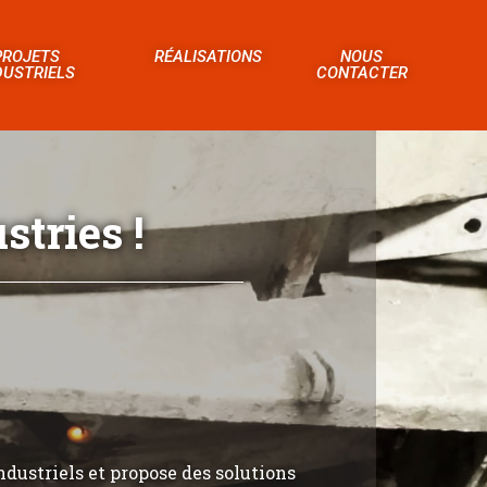
PROJETS
RÉALISATIONS
NOUS
DUSTRIELS
CONTACTER
tries !
ndustriels et propose des solutions