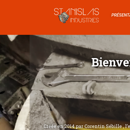
PRÉSENT
Bienve
Créée en 2014 par Corentin Sébille , l