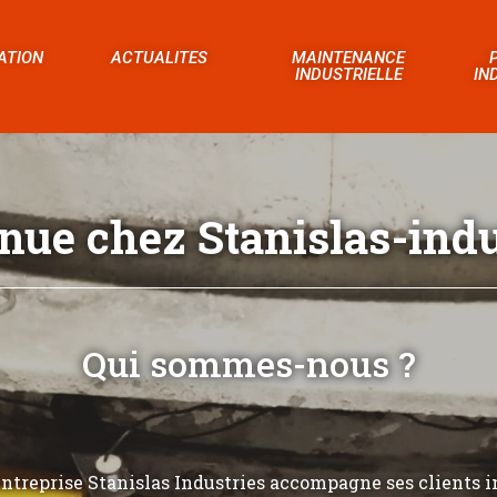
ATION
ACTUALITES
MAINTENANCE
INDUSTRIELLE
IN
nue chez Stanislas-indus
Qui sommes-nous ?
’entreprise Stanislas Industries accompagne ses clients i