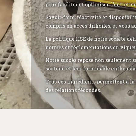
pour faciliter et optimiser l’entretie
Savoir-faire, réactivité et disponibil
compris en accès difficiles, et vous a
La politique HSE de notre société déf
normes et réglementations en vigueu
Notre succès repose non seulement su
soutenu et leur formidable enthousia
Tous ces ingrédients permettent à la 
des relations fécondes.