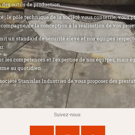
n des outils de production.
ité : le pôle technique de la société vous conseille, vous 
ccompagne, de la conception à la réalisation de vos proje
init un standard de sécurité élevé et nos équipes respec
r.
r les compétences et l’expertise de nos équipes, mais 
sme au quotidien.
société Stanislas Industries de vous proposer des presta
Suivez-nous: