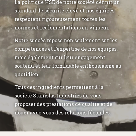
La politique HSE de notre société définit un
standard de sécurité élevé et nos équipes
respectent rigoureusement toutes les
normes et réglementations en vigueur.
Notre succès repose non seulement sur les
compétences et l’expertise de nos équipes,
mais également sur leur engagement
soutenu et leur formidable enthousiasme au
quotidien.
Tous ces ingrédients permettent à la
société Stanislas Industries de vous
proposer des prestations de qualité et de
nouer avec vous des relations fécondes.