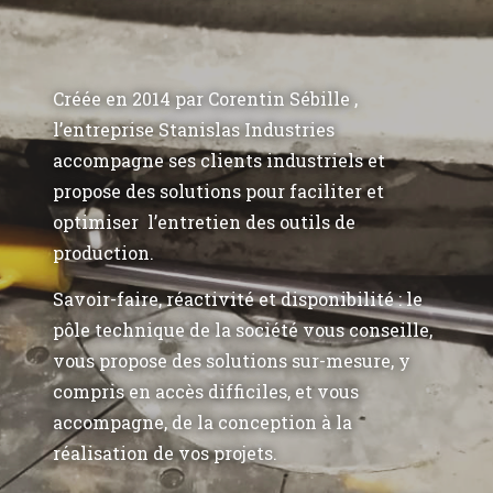
Créée en 2014 par Corentin Sébille ,
l’entreprise Stanislas Industries
accompagne ses clients industriels et
propose des solutions pour faciliter et
optimiser l’entretien des outils de
production.
Savoir-faire, réactivité et disponibilité : le
pôle technique de la société vous conseille,
vous propose des solutions sur-mesure, y
compris en accès difficiles, et vous
accompagne, de la conception à la
réalisation de vos projets.