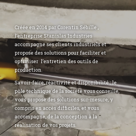
Créée en 2014 par Corentin Sébille ,
l’entreprise Stanislas Industries
accompagne ses clients industriels et
propose des solutions pour faciliter et
optimiser l’entretien des outils de
production.
Savoir-faire, réactivité et disponibilité : le
pôle technique de la société vous conseille,
vous propose des solutions sur-mesure, y
compris en accès difficiles, et vous
accompagne, de la conception à la
réalisation de vos projets.