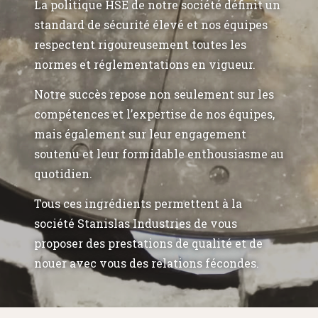
La politique HSE de notre société définit un
standard de sécurité élevé et nos équipes
respectent rigoureusement toutes les
normes et réglementations en vigueur.
Notre succès repose non seulement sur les
compétences et l’expertise de nos équipes,
mais également sur leur engagement
soutenu et leur formidable enthousiasme au
quotidien.
Tous ces ingrédients permettent à la
société Stanislas Industries de vous
proposer des prestations de qualité et de
nouer avec vous des relations fécondes.