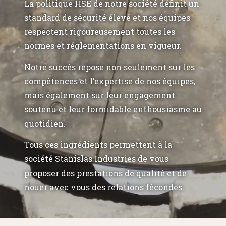
La politique HSE de notre société définit un
standard de sécurité élevé et nos équipes
respectent rigoureusement toutes les
normes et réglementations en vigueur.
Notre succès repose non seulement sur les
compétences et l’expertise de nos équipes,
mais également sur leur engagement
soutenu et leur formidable enthousiasme au
quotidien.
Tous ces ingrédients permettent à la
société Stanislas Industries de vous
proposer des prestations de qualité et de
nouer avec vous des relations fécondes.