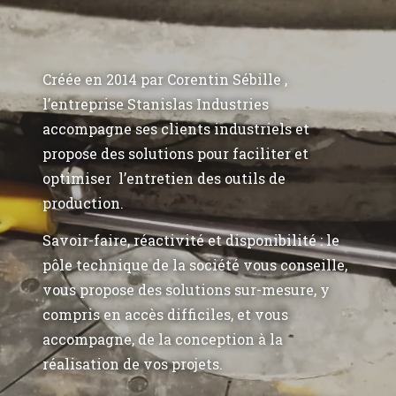
Créée en 2014 par Corentin Sébille ,
l’entreprise Stanislas Industries
accompagne ses clients industriels et
propose des solutions pour faciliter et
optimiser l’entretien des outils de
production.
Savoir-faire, réactivité et disponibilité : le
pôle technique de la société vous conseille,
vous propose des solutions sur-mesure, y
compris en accès difficiles, et vous
accompagne, de la conception à la
réalisation de vos projets.