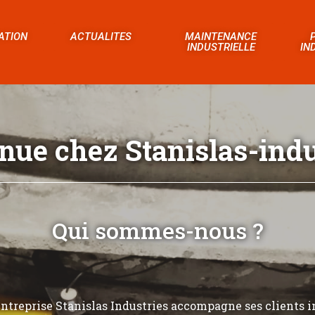
ATION
ACTUALITES
MAINTENANCE
INDUSTRIELLE
IN
nue chez Stanislas-indus
Qui sommes-nous ?
’entreprise Stanislas Industries accompagne ses clients i