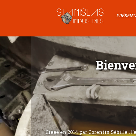
PRÉSENT
Bienve
Créée en 2014 par Corentin Sébille , l