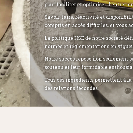
pour faciliter et optimiser l’entretie
Savoir-faire, réactivité et disponibil
compris en accès difficiles, et vous a
La politique HSE de notre société déf
normes et réglementations en vigueu
Notre succès repose non seulement su
soutenu et leur formidable enthousia
Tous ces ingrédients permettent à la 
des relations fécondes.