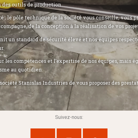
n des outils de production.
ité : le pôle technique de la société vous conseille, vous 
ccompagne, de la conception à la réalisation de vos proje
init un standard de sécurité élevé et nos équipes respec
r.
r les compétences et l’expertise de nos équipes, mais 
sme au quotidien.
société Stanislas Industries de vous proposer des presta
Suivez-nous: