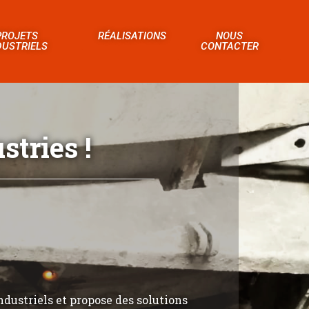
PROJETS
RÉALISATIONS
NOUS
DUSTRIELS
CONTACTER
tries !
ndustriels et propose des solutions