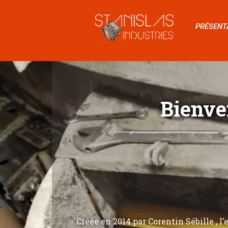
PRÉSENT
Bienve
Créée en 2014 par Corentin Sébille , l