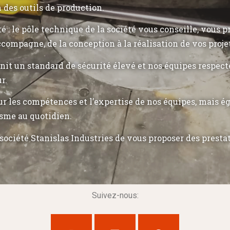
n des outils de production.
ité : le pôle technique de la société vous conseille, vous 
ccompagne, de la conception à la réalisation de vos proje
init un standard de sécurité élevé et nos équipes respec
r.
r les compétences et l’expertise de nos équipes, mais 
sme au quotidien.
société Stanislas Industries de vous proposer des presta
Suivez-nous: