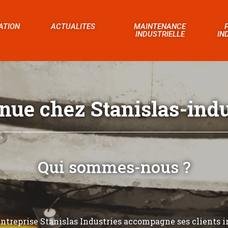
ATION
ACTUALITES
MAINTENANCE
INDUSTRIELLE
IN
nue chez Stanislas-indus
Qui sommes-nous ?
’entreprise Stanislas Industries accompagne ses clients i