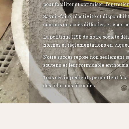
pour faciliter et optimiser l’entretie
Savoir-faire, réactivité et disponibil
compris en accès difficiles, et vous a
La politique HSE de notre société déf
normes et réglementations en vigueu
Notre succès repose non seulement su
soutenu et leur formidable enthousia
Tous ces ingrédients permettent à la 
des relations fécondes.