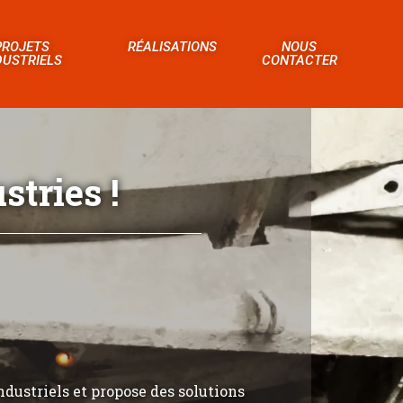
PROJETS
RÉALISATIONS
NOUS
DUSTRIELS
CONTACTER
tries !
ndustriels et propose des solutions