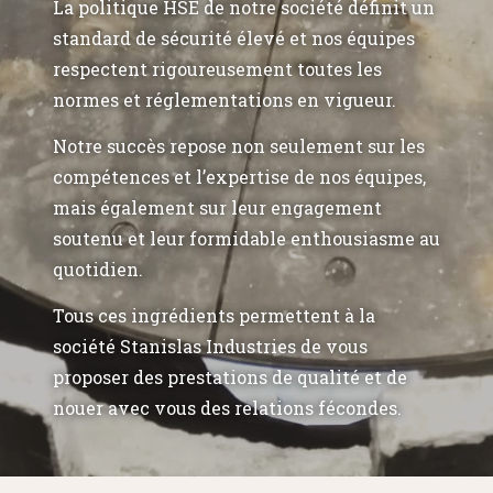
La politique HSE de notre société définit un
standard de sécurité élevé et nos équipes
respectent rigoureusement toutes les
normes et réglementations en vigueur.
Notre succès repose non seulement sur les
compétences et l’expertise de nos équipes,
mais également sur leur engagement
soutenu et leur formidable enthousiasme au
quotidien.
Tous ces ingrédients permettent à la
société Stanislas Industries de vous
proposer des prestations de qualité et de
nouer avec vous des relations fécondes.