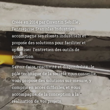
Créée en 2014 par Corentin Sébille ,
l’entreprise Stanislas Industries
accompagne ses clients industriels et
propose des solutions pour faciliter et
optimiser l’entretien des outils de
production.
Savoir-faire, réactivité et disponibilité : le
pôle technique de la société vous conseille,
vous propose des solutions sur-mesure, y
compris en accès difficiles, et vous
accompagne, de la conception à la
réalisation de vos projets.