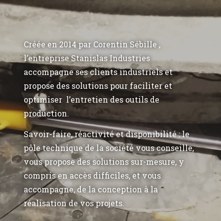
Créée en 2014 par Corentin Sébille ,
l’entreprise Stanislas Industries
accompagne ses clients industriels et
propose des solutions pour faciliter et
optimiser l’entretien des outils de
production.
Savoir-faire, réactivité et disponibilité : le
pôle technique de la société vous conseille,
vous propose des solutions sur-mesure, y
compris en accès difficiles, et vous
accompagne, de la conception à la
réalisation de vos projets.