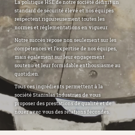
La politique HSE de notre société définit un
standard de sécurité élevé et nos équipes
respectent rigoureusement toutes les
normes et réglementations en vigueur.
Notre succès repose non seulement sur les
compétences et l’expertise de nos équipes,
mais également sur leur engagement
soutenu et leur formidable enthousiasme au
quotidien.
Tous ces ingrédients permettent à la
société Stanislas Industries de vous
proposer des prestations de qualité et de
nouer avec vous des relations fécondes.