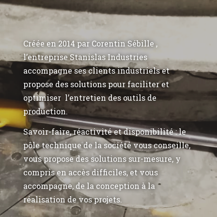
Créée en 2014 par Corentin Sébille ,
l’entreprise Stanislas Industries
accompagne ses clients industriels et
propose des solutions pour faciliter et
optimiser l’entretien des outils de
production.
Savoir-faire, réactivité et disponibilité : le
pôle technique de la société vous conseille,
vous propose des solutions sur-mesure, y
compris en accès difficiles, et vous
accompagne, de la conception à la
réalisation de vos projets.