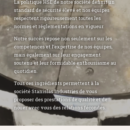
La politique HSE de notre société définit un
standard de sécurité élevé et nos équipes
respectent rigoureusement toutes les
normes et réglementations en vigueur.
Notre succès repose non seulement sur les
compétences et l’expertise de nos équipes,
mais également sur leur engagement
soutenu et leur formidable enthousiasme au
quotidien.
Tous ces ingrédients permettent à la
société Stanislas Industries de vous
proposer des prestations de qualité et de
nouer avec vous des relations fécondes.