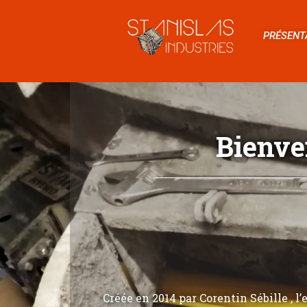
PRÉSENT
Bienve
Créée en 2014 par Corentin Sébille , l