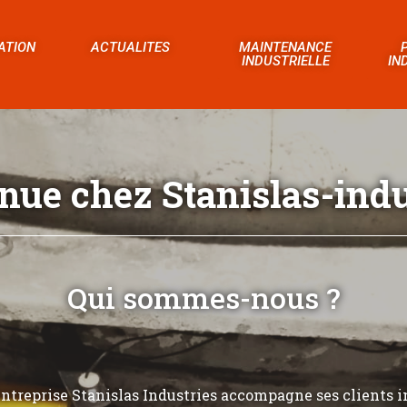
ATION
ACTUALITES
MAINTENANCE
INDUSTRIELLE
IN
nue chez Stanislas-indus
Qui sommes-nous ?
’entreprise Stanislas Industries accompagne ses clients i