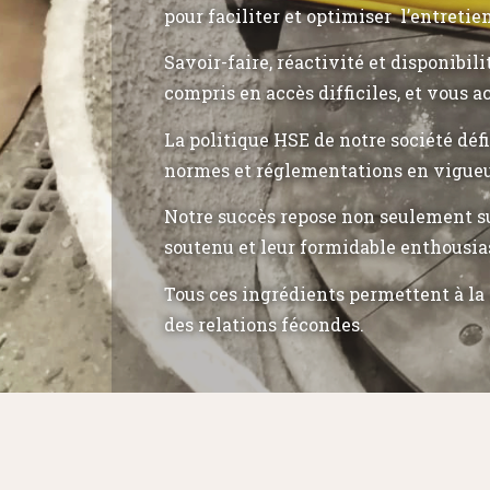
pour faciliter et optimiser l’entretie
Savoir-faire, réactivité et disponibil
compris en accès difficiles, et vous a
La politique HSE de notre société déf
normes et réglementations en vigueu
Notre succès repose non seulement su
soutenu et leur formidable enthousia
Tous ces ingrédients permettent à la 
des relations fécondes.