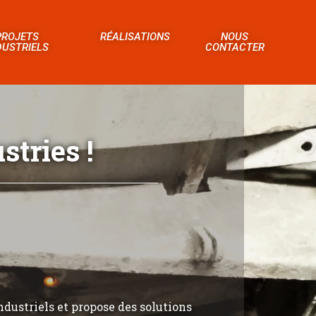
PROJETS
RÉALISATIONS
NOUS
DUSTRIELS
CONTACTER
tries !
ndustriels et propose des solutions