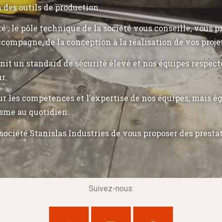
n des outils de production.
ité : le pôle technique de la société vous conseille, vous 
ccompagne, de la conception à la réalisation de vos proje
init un standard de sécurité élevé et nos équipes respec
r.
r les compétences et l’expertise de nos équipes, mais 
sme au quotidien.
société Stanislas Industries de vous proposer des presta
Suivez-nous: