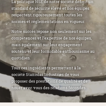
La politique HSE de notre société définit un
standard de sécurité élevé et nos équipes
respectent rigoureusement toutes les
normes et réglementations en vigueur.
Notre succès repose non seulement sur les
compétences et l’expertise de nos équipes,
mais également sur leur engagement
soutenu et leur formidable enthousiasme au
quotidien.
Tous ces ingrédients permettent à la
société Stanislas Industries de vous
proposer des prestations de qualité et de
nouer avec vous des relations fécondes.