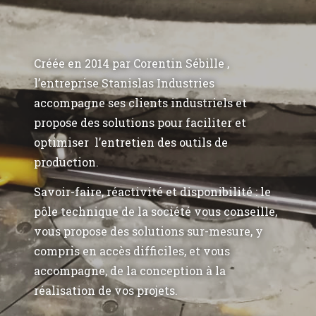
Créée en 2014 par Corentin Sébille ,
l’entreprise Stanislas Industries
accompagne ses clients industriels et
propose des solutions pour faciliter et
optimiser l’entretien des outils de
production.
Savoir-faire, réactivité et disponibilité : le
pôle technique de la société vous conseille,
vous propose des solutions sur-mesure, y
compris en accès difficiles, et vous
accompagne, de la conception à la
réalisation de vos projets.