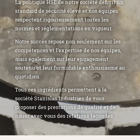
La politique HSE de notre société définit un
standard de sécurité élevé et nos équipes
respectent rigoureusement toutes les
normes et réglementations en vigueur.
Notre succès repose non seulement sur les
compétences et l’expertise de nos équipes,
mais également sur leur engagement
soutenu et leur formidable enthousiasme au
quotidien.
Tous ces ingrédients permettent à la
société Stanislas Industries de vous
proposer des prestations de qualité et de
nouer avec vous des relations fécondes.