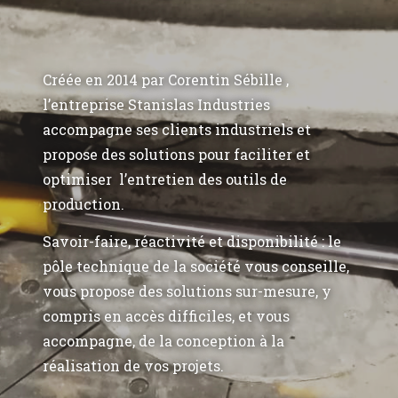
Créée en 2014 par Corentin Sébille ,
l’entreprise Stanislas Industries
accompagne ses clients industriels et
propose des solutions pour faciliter et
optimiser l’entretien des outils de
production.
Savoir-faire, réactivité et disponibilité : le
pôle technique de la société vous conseille,
vous propose des solutions sur-mesure, y
compris en accès difficiles, et vous
accompagne, de la conception à la
réalisation de vos projets.