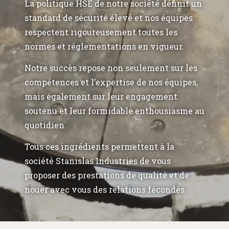
La politique HSE de notre société définit un
standard de sécurité élevé et nos équipes
respectent rigoureusement toutes les
normes et réglementations en vigueur.
Notre succès repose non seulement sur les
compétences et l’expertise de nos équipes,
mais également sur leur engagement
soutenu et leur formidable enthousiasme au
quotidien.
Tous ces ingrédients permettent à la
société Stanislas Industries de vous
proposer des prestations de qualité et de
nouer avec vous des relations fécondes.