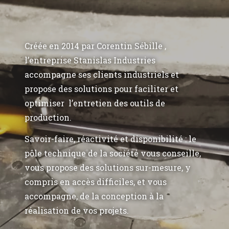
Créée en 2014 par Corentin Sébille ,
l’entreprise Stanislas Industries
accompagne ses clients industriels et
propose des solutions pour faciliter et
optimiser l’entretien des outils de
production.
Savoir-faire, réactivité et disponibilité : le
pôle technique de la société vous conseille,
vous propose des solutions sur-mesure, y
compris en accès difficiles, et vous
accompagne, de la conception à la
réalisation de vos projets.