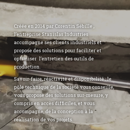
Créée en 2014 par Corentin Sébille ,
l’entreprise Stanislas Industries
accompagne ses clients industriels et
propose des solutions pour faciliter et
optimiser l’entretien des outils de
production.
Savoir-faire, réactivité et disponibilité : le
pôle technique de la société vous conseille,
vous propose des solutions sur-mesure, y
compris en accès difficiles, et vous
accompagne, de la conception à la
réalisation de vos projets.