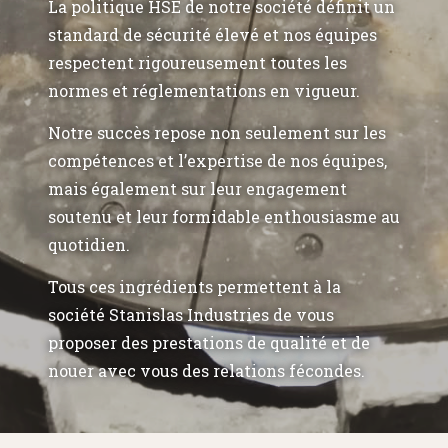
La politique HSE de notre société définit un
standard de sécurité élevé et nos équipes
respectent rigoureusement toutes les
normes et réglementations en vigueur.
Notre succès repose non seulement sur les
compétences et l’expertise de nos équipes,
mais également sur leur engagement
soutenu et leur formidable enthousiasme au
quotidien.
Tous ces ingrédients permettent à la
société Stanislas Industries de vous
proposer des prestations de qualité et de
nouer avec vous des relations fécondes.