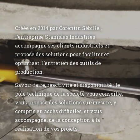
Créée en 2014 par Corentin Sébille ,
l’entreprise Stanislas Industries
accompagne ses clients industriels et
propose des solutions pour faciliter et
optimiser l’entretien des outils de
production.
Savoir-faire, réactivité et disponibilité : le
pôle technique de la société vous conseille,
vous propose des solutions sur-mesure, y
compris en accès difficiles, et vous
accompagne, de la conception à la
réalisation de vos projets.