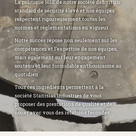
La politique HSE de notre société définit un
standard de sécurité élevé et nos équipes
respectent rigoureusement toutes les
normes et réglementations en vigueur.
Notre succès repose non seulement sur les
compétences et l’expertise de nos équipes,
mais également sur leur engagement
soutenu et leur formidable enthousiasme au
quotidien.
Tous ces ingrédients permettent à la
société Stanislas Industries de vous
proposer des prestations de qualité et de
nouer avec vous des relations fécondes.