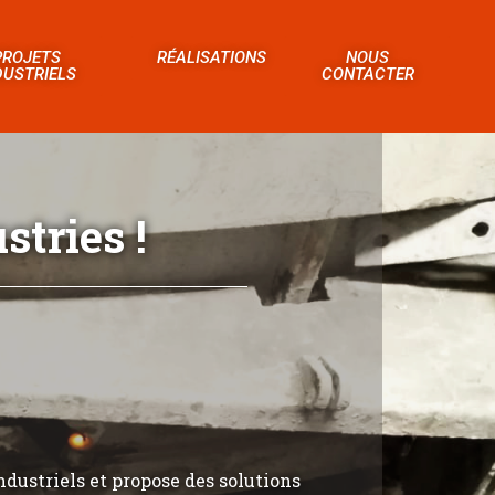
PROJETS
RÉALISATIONS
NOUS
DUSTRIELS
CONTACTER
tries !
ndustriels et propose des solutions