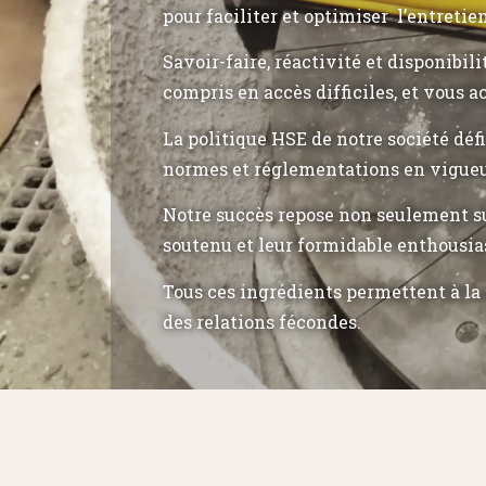
pour faciliter et optimiser l’entretie
Savoir-faire, réactivité et disponibil
compris en accès difficiles, et vous a
La politique HSE de notre société déf
normes et réglementations en vigueu
Notre succès repose non seulement su
soutenu et leur formidable enthousia
Tous ces ingrédients permettent à la 
des relations fécondes.