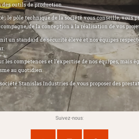
n des outils de production.
ité : le pôle technique de la société vous conseille, vous 
ccompagne, de la conception à la réalisation de vos proje
init un standard de sécurité élevé et nos équipes respec
r.
r les compétences et l’expertise de nos équipes, mais 
sme au quotidien.
société Stanislas Industries de vous proposer des presta
Suivez-nous: