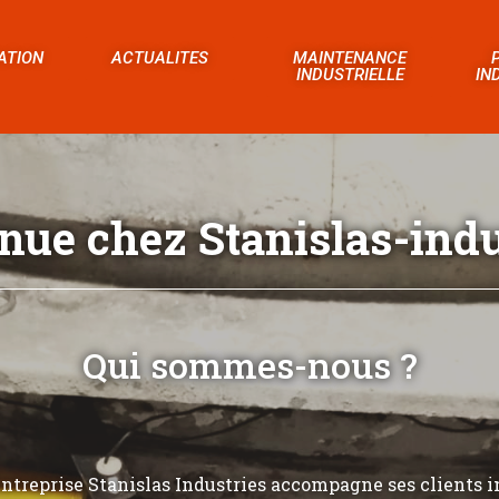
ATION
ACTUALITES
MAINTENANCE
INDUSTRIELLE
IN
nue chez Stanislas-indus
Qui sommes-nous ?
’entreprise Stanislas Industries accompagne ses clients i