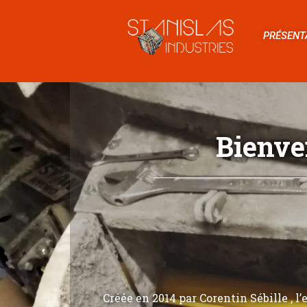
PRÉSENT
Bienve
Créée en 2014 par Corentin Sébille , l