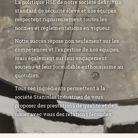
La politique HSE de notre société définit un
standard de sécurité élevé et nos équipes
respectent rigoureusement toutes les
normes et réglementations en vigueur.
Notre succès repose non seulement sur les
compétences et l’expertise de nos équipes,
mais également sur leur engagement
soutenu et leur formidable enthousiasme au
quotidien.
Tous ces ingrédients permettent à la
société Stanislas Industries de vous
proposer des prestations de qualité et de
nouer avec vous des relations fécondes.