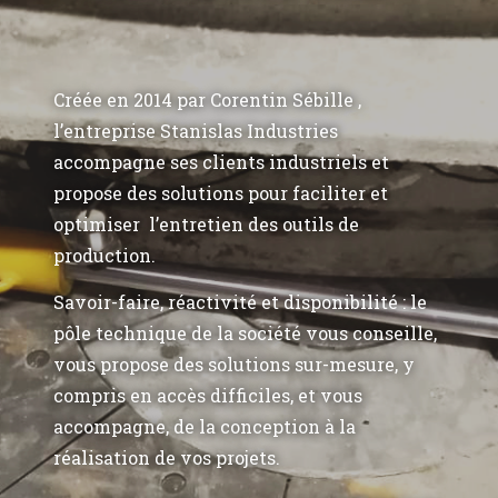
Créée en 2014 par Corentin Sébille ,
l’entreprise Stanislas Industries
accompagne ses clients industriels et
propose des solutions pour faciliter et
optimiser l’entretien des outils de
production.
Savoir-faire, réactivité et disponibilité : le
pôle technique de la société vous conseille,
vous propose des solutions sur-mesure, y
compris en accès difficiles, et vous
accompagne, de la conception à la
réalisation de vos projets.