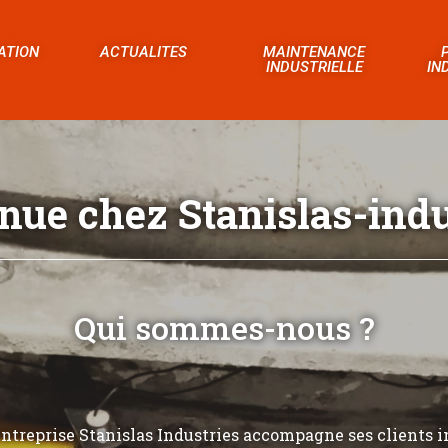
ATION
ACTUALITES
MAINTENANCE
INDUSTRIELLE
IN
nue chez Stanislas-indus
Qui sommes-nous ?
’entreprise Stanislas Industries accompagne ses clients i