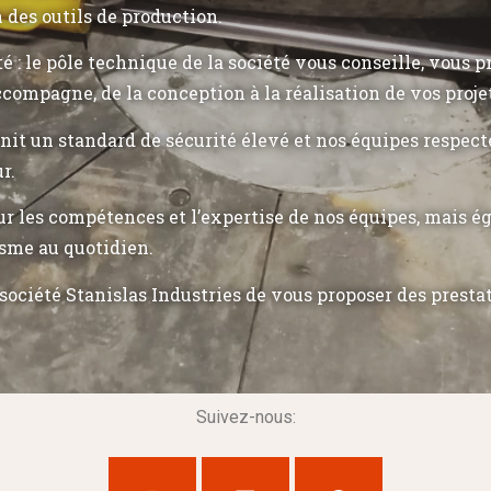
n des outils de production.
ité : le pôle technique de la société vous conseille, vous 
ccompagne, de la conception à la réalisation de vos proje
init un standard de sécurité élevé et nos équipes respec
r.
r les compétences et l’expertise de nos équipes, mais 
sme au quotidien.
société Stanislas Industries de vous proposer des presta
Suivez-nous: