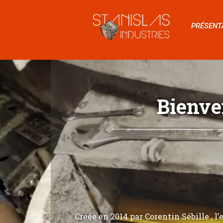
PRÉSENT
Bienve
Créée en 2014 par Corentin Sébille , l