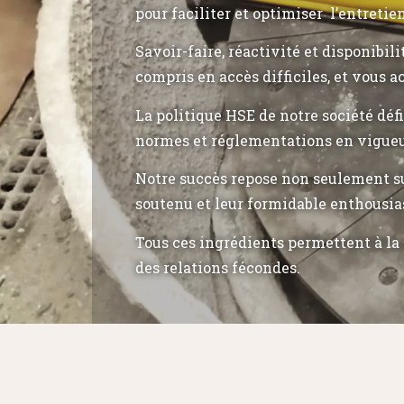
pour faciliter et optimiser l’entretie
Savoir-faire, réactivité et disponibil
compris en accès difficiles, et vous a
La politique HSE de notre société déf
normes et réglementations en vigueu
Notre succès repose non seulement su
soutenu et leur formidable enthousia
Tous ces ingrédients permettent à la 
des relations fécondes.