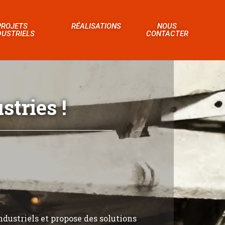
PROJETS
RÉALISATIONS
NOUS
DUSTRIELS
CONTACTER
tries !
ndustriels et propose des solutions