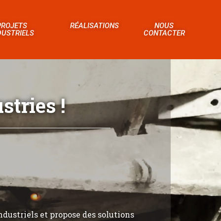
PROJETS
RÉALISATIONS
NOUS
DUSTRIELS
CONTACTER
tries !
ndustriels et propose des solutions