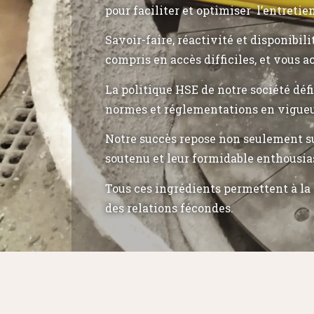
pour faciliter et optimiser l’entretie
Savoir-faire, réactivité et disponibil
compris en accès difficiles, et vous a
La politique HSE de notre société déf
normes et réglementations en vigueu
Notre succès repose non seulement su
soutenu et leur formidable enthousia
Tous ces ingrédients permettent à la 
des relations fécondes.