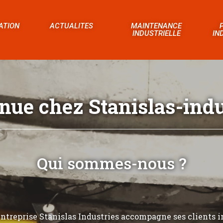
ATION
ACTUALITES
MAINTENANCE
INDUSTRIELLE
IN
nue chez Stanislas-indus
Qui sommes-nous ?
’entreprise Stanislas Industries accompagne ses clients i