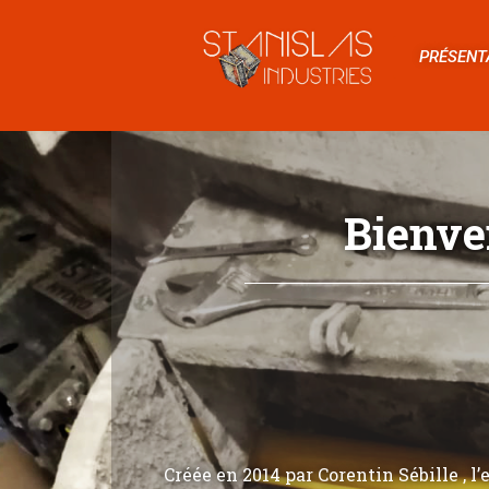
PRÉSENT
Bienve
Créée en 2014 par Corentin Sébille , l