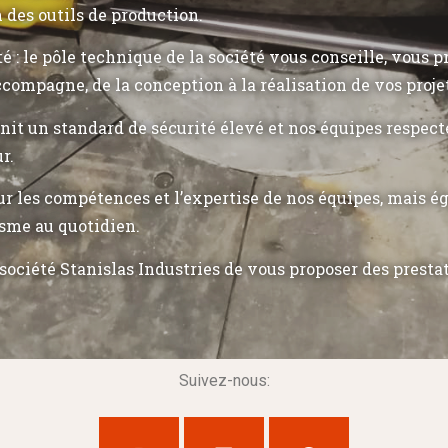
n des outils de production.
ité : le pôle technique de la société vous conseille, vous 
ccompagne, de la conception à la réalisation de vos proje
init un standard de sécurité élevé et nos équipes respec
r.
r les compétences et l’expertise de nos équipes, mais 
sme au quotidien.
société Stanislas Industries de vous proposer des presta
Suivez-nous: