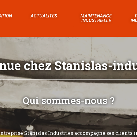
ATION
ACTUALITES
MAINTENANCE
INDUSTRIELLE
IN
nue chez Stanislas-indus
Qui sommes-nous ?
’entreprise Stanislas Industries accompagne ses clients i