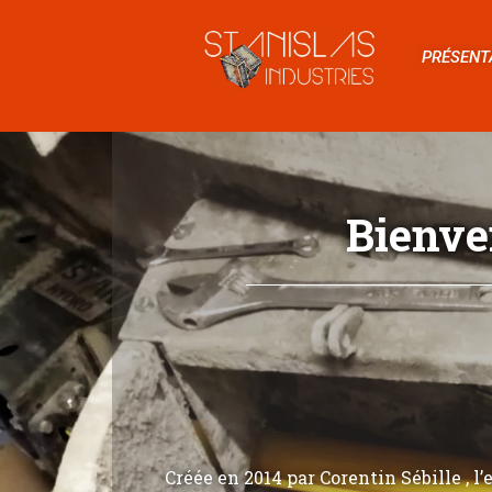
PRÉSENT
Bienve
Créée en 2014 par Corentin Sébille , l