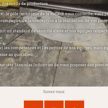
n des outils de production.
ité : le pôle technique de la société vous conseille, vous 
ccompagne, de la conception à la réalisation de vos proje
init un standard de sécurité élevé et nos équipes respec
r.
r les compétences et l’expertise de nos équipes, mais 
sme au quotidien.
société Stanislas Industries de vous proposer des presta
Suivez-nous: