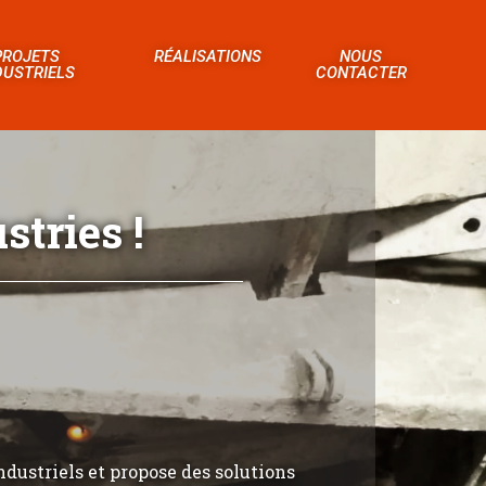
PROJETS
RÉALISATIONS
NOUS
DUSTRIELS
CONTACTER
tries !
ndustriels et propose des solutions