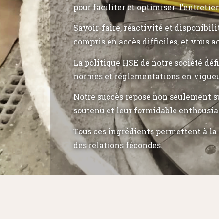
pour faciliter et optimiser l’entretie
Savoir-faire, réactivité et disponibil
compris en accès difficiles, et vous a
La politique HSE de notre société déf
normes et réglementations en vigueu
Notre succès repose non seulement su
soutenu et leur formidable enthousia
Tous ces ingrédients permettent à la 
des relations fécondes.