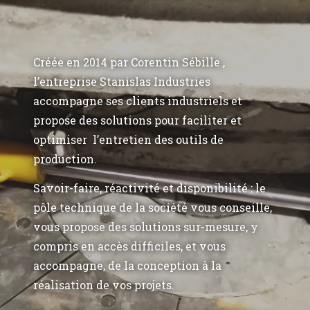
Créée en 2014 par Corentin Sébille ,
l’entreprise Stanislas Industries
accompagne ses clients industriels et
propose des solutions pour faciliter et
optimiser l’entretien des outils de
production.
Savoir-faire, réactivité et disponibilité : le
pôle technique de la société vous conseille,
vous propose des solutions sur-mesure, y
compris en accès difficiles, et vous
accompagne, de la conception à la
réalisation de vos projets.