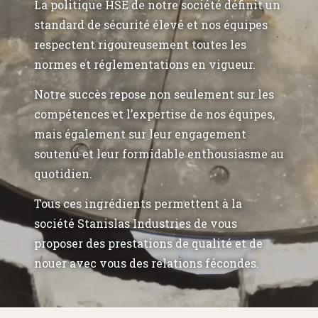
La politique HSE de notre société définit un
standard de sécurité élevé et nos équipes
respectent rigoureusement toutes les
normes et réglementations en vigueur.
Notre succès repose non seulement sur les
compétences et l’expertise de nos équipes,
mais également sur leur engagement
soutenu et leur formidable enthousiasme au
quotidien.
Tous ces ingrédients permettent à la
société Stanislas Industries de vous
proposer des prestations de qualité et de
nouer avec vous des relations fécondes.