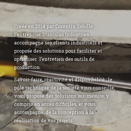
Créée en 2014 par Corentin Sébille ,
l’entreprise Stanislas Industries
accompagne ses clients industriels et
propose des solutions pour faciliter et
optimiser l’entretien des outils de
production.
Savoir-faire, réactivité et disponibilité : le
pôle technique de la société vous conseille,
vous propose des solutions sur-mesure, y
compris en accès difficiles, et vous
accompagne, de la conception à la
réalisation de vos projets.