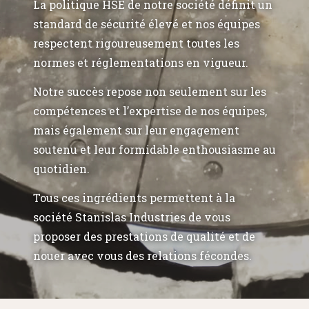
La politique HSE de notre société définit un
standard de sécurité élevé et nos équipes
respectent rigoureusement toutes les
normes et réglementations en vigueur.
Notre succès repose non seulement sur les
compétences et l’expertise de nos équipes,
mais également sur leur engagement
soutenu et leur formidable enthousiasme au
quotidien.
Tous ces ingrédients permettent à la
société Stanislas Industries de vous
proposer des prestations de qualité et de
nouer avec vous des relations fécondes.