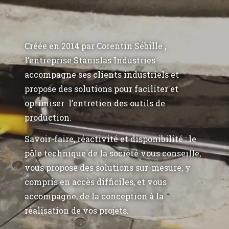
Créée en 2014 par Corentin Sébille ,
l’entreprise Stanislas Industries
accompagne ses clients industriels et
propose des solutions pour faciliter et
optimiser l’entretien des outils de
production.
Savoir-faire, réactivité et disponibilité : le
pôle technique de la société vous conseille,
vous propose des solutions sur-mesure, y
compris en accès difficiles, et vous
accompagne, de la conception à la
réalisation de vos projets.