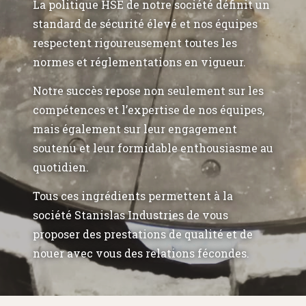
La politique HSE de notre société définit un
standard de sécurité élevé et nos équipes
respectent rigoureusement toutes les
normes et réglementations en vigueur.
Notre succès repose non seulement sur les
compétences et l’expertise de nos équipes,
mais également sur leur engagement
soutenu et leur formidable enthousiasme au
quotidien.
Tous ces ingrédients permettent à la
société Stanislas Industries de vous
proposer des prestations de qualité et de
nouer avec vous des relations fécondes.