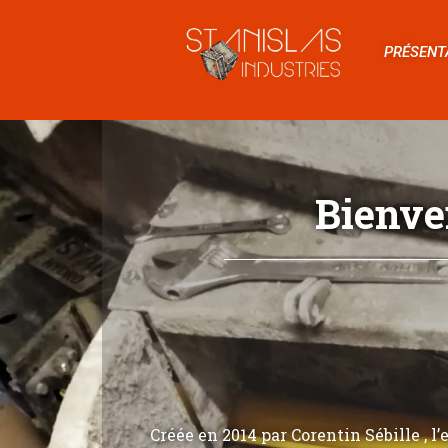
PRÉSENT
Bienve
Créée en 2014 par Corentin Sébille , l