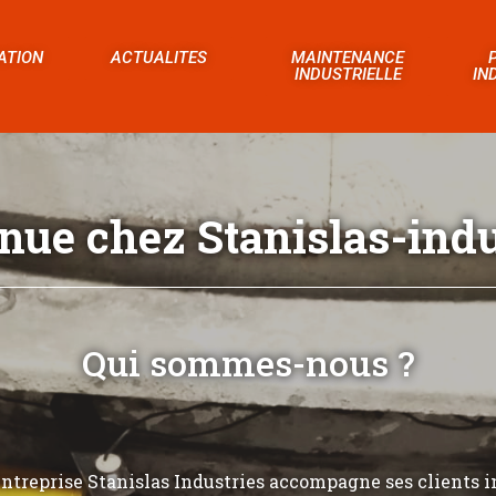
ATION
ACTUALITES
MAINTENANCE
INDUSTRIELLE
IN
nue chez Stanislas-indus
Qui sommes-nous ?
’entreprise Stanislas Industries accompagne ses clients i