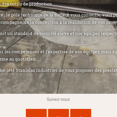
n des outils de production.
ité : le pôle technique de la société vous conseille, vous 
ccompagne, de la conception à la réalisation de vos proje
init un standard de sécurité élevé et nos équipes respec
r.
r les compétences et l’expertise de nos équipes, mais 
sme au quotidien.
société Stanislas Industries de vous proposer des presta
Suivez-nous: