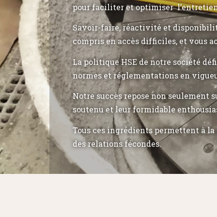
pour faciliter et optimiser l’entretie
Savoir-faire, réactivité et disponibil
compris en accès difficiles, et vous a
La politique HSE de notre société déf
normes et réglementations en vigueu
Notre succès repose non seulement su
soutenu et leur formidable enthousia
Tous ces ingrédients permettent à la 
des relations fécondes.