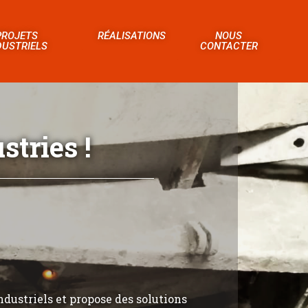
PROJETS
RÉALISATIONS
NOUS
DUSTRIELS
CONTACTER
tries !
ndustriels et propose des solutions