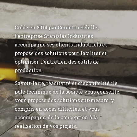
Créée en 2014 par Corentin Sébille ,
l’entreprise Stanislas Industries
accompagne ses clients industriels et
propose des solutions pour faciliter et
optimiser l’entretien des outils de
production.
Savoir-faire, réactivité et disponibilité : le
pôle technique de la société vous conseille,
vous propose des solutions sur-mesure, y
compris en accès difficiles, et vous
accompagne, de la conception à la
réalisation de vos projets.