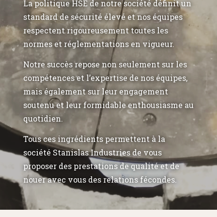
La politique HSE de notre société définit un
standard de sécurité élevé et nos équipes
respectent rigoureusement toutes les
normes et réglementations en vigueur.
Notre succès repose non seulement sur les
compétences et l’expertise de nos équipes,
mais également sur leur engagement
soutenu et leur formidable enthousiasme au
quotidien.
Tous ces ingrédients permettent à la
société Stanislas Industries de vous
proposer des prestations de qualité et de
nouer avec vous des relations fécondes.