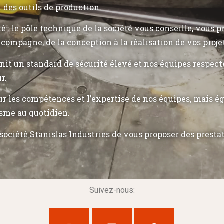
n des outils de production.
ité : le pôle technique de la société vous conseille, vous 
ccompagne, de la conception à la réalisation de vos proje
init un standard de sécurité élevé et nos équipes respec
r.
r les compétences et l’expertise de nos équipes, mais 
sme au quotidien.
société Stanislas Industries de vous proposer des presta
Suivez-nous: