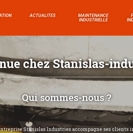
ATION
ACTUALITES
MAINTENANCE
INDUSTRIELLE
IN
nue chez Stanislas-indus
Qui sommes-nous ?
’entreprise Stanislas Industries accompagne ses clients i