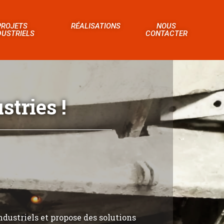
PROJETS
RÉALISATIONS
NOUS
DUSTRIELS
CONTACTER
tries !
ndustriels et propose des solutions