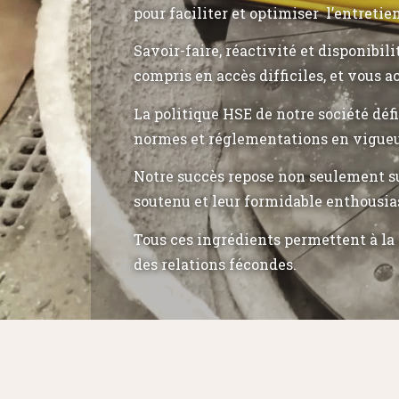
pour faciliter et optimiser l’entretie
Savoir-faire, réactivité et disponibil
compris en accès difficiles, et vous a
La politique HSE de notre société déf
normes et réglementations en vigueu
Notre succès repose non seulement su
soutenu et leur formidable enthousia
Tous ces ingrédients permettent à la 
des relations fécondes.