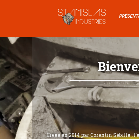
PRÉSENT
Bienve
Créée en 2014 par Corentin Sébille , l