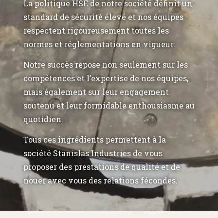
La politique HSE de notre société définit un
standard de sécurité élevé et nos équipes
respectent rigoureusement toutes les
normes et réglementations en vigueur.
Notre succès repose non seulement sur les
compétences et l’expertise de nos équipes,
mais également sur leur engagement
soutenu et leur formidable enthousiasme au
quotidien.
Tous ces ingrédients permettent à la
société Stanislas Industries de vous
proposer des prestations de qualité et de
nouer avec vous des relations fécondes.