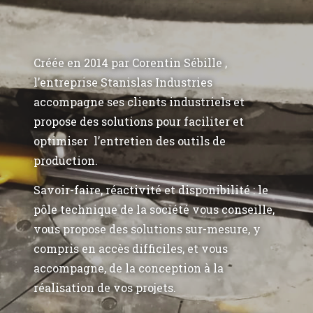
Créée en 2014 par Corentin Sébille ,
l’entreprise Stanislas Industries
accompagne ses clients industriels et
propose des solutions pour faciliter et
optimiser l’entretien des outils de
production.
Savoir-faire, réactivité et disponibilité : le
pôle technique de la société vous conseille,
vous propose des solutions sur-mesure, y
compris en accès difficiles, et vous
accompagne, de la conception à la
réalisation de vos projets.