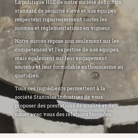
La politique HSE de notre société définit un
standard de sécurité élevé et nos équipes
respectent rigoureusement toutes les
normes et réglementations en vigueur.
Notre succès repose non seulement sur les
compétences et l’expertise de nos équipes,
mais également sur leur engagement
soutenu et leur formidable enthousiasme au
quotidien.
Tous ces ingrédients permettent à la
société Stanislas Industries de vous
proposer des prestations de qualité et de
nouer avec vous des relations fécondes.