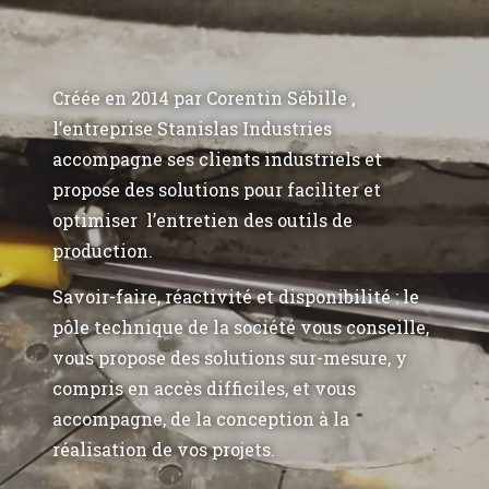
Créée en 2014 par Corentin Sébille ,
l’entreprise Stanislas Industries
accompagne ses clients industriels et
propose des solutions pour faciliter et
optimiser l’entretien des outils de
production.
Savoir-faire, réactivité et disponibilité : le
pôle technique de la société vous conseille,
vous propose des solutions sur-mesure, y
compris en accès difficiles, et vous
accompagne, de la conception à la
réalisation de vos projets.