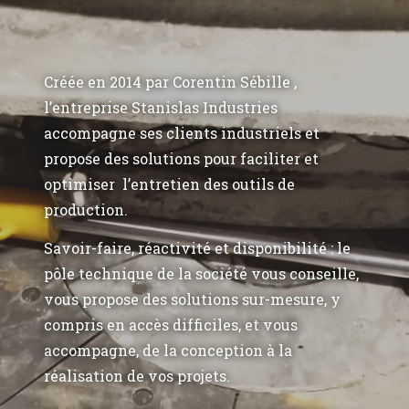
Créée en 2014 par Corentin Sébille ,
l’entreprise Stanislas Industries
accompagne ses clients industriels et
propose des solutions pour faciliter et
optimiser l’entretien des outils de
production.
Savoir-faire, réactivité et disponibilité : le
pôle technique de la société vous conseille,
vous propose des solutions sur-mesure, y
compris en accès difficiles, et vous
accompagne, de la conception à la
réalisation de vos projets.