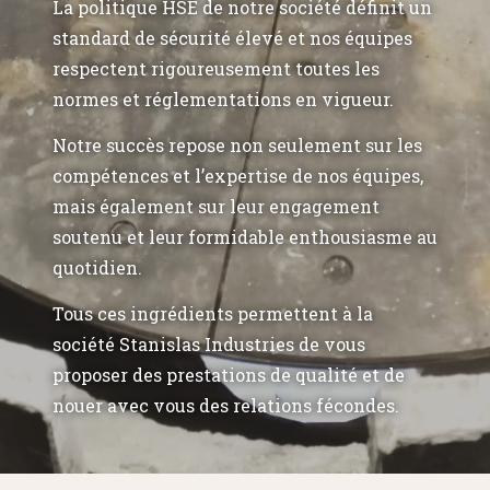
La politique HSE de notre société définit un
standard de sécurité élevé et nos équipes
respectent rigoureusement toutes les
normes et réglementations en vigueur.
Notre succès repose non seulement sur les
compétences et l’expertise de nos équipes,
mais également sur leur engagement
soutenu et leur formidable enthousiasme au
quotidien.
Tous ces ingrédients permettent à la
société Stanislas Industries de vous
proposer des prestations de qualité et de
nouer avec vous des relations fécondes.