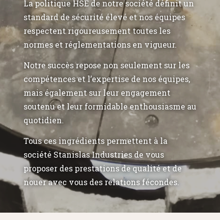
La politique HSE de notre société définit un
standard de sécurité élevé et nos équipes
respectent rigoureusement toutes les
normes et réglementations en vigueur.
Notre succès repose non seulement sur les
compétences et l’expertise de nos équipes,
mais également sur leur engagement
soutenu et leur formidable enthousiasme au
quotidien.
Tous ces ingrédients permettent à la
société Stanislas Industries de vous
proposer des prestations de qualité et de
nouer avec vous des relations fécondes.