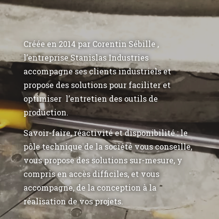
Créée en 2014 par Corentin Sébille ,
l’entreprise Stanislas Industries
accompagne ses clients industriels et
propose des solutions pour faciliter et
optimiser l’entretien des outils de
production.
Savoir-faire, réactivité et disponibilité : le
pôle technique de la société vous conseille,
vous propose des solutions sur-mesure, y
compris en accès difficiles, et vous
accompagne, de la conception à la
réalisation de vos projets.