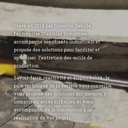
Créée en 2014 par Corentin Sébille ,
l’entreprise Stanislas Industries
accompagne ses clients industriels et
propose des solutions pour faciliter et
optimiser l’entretien des outils de
production.
Savoir-faire, réactivité et disponibilité : le
pôle technique de la société vous conseille,
vous propose des solutions sur-mesure, y
compris en accès difficiles, et vous
accompagne, de la conception à la
réalisation de vos projets.