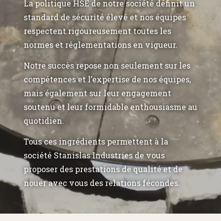
La politique HSE de notre société définit un
standard de sécurité élevé et nos équipes
respectent rigoureusement toutes les
normes et réglementations en vigueur.
Notre succès repose non seulement sur les
compétences et l’expertise de nos équipes,
mais également sur leur engagement
soutenu et leur formidable enthousiasme au
quotidien.
Tous ces ingrédients permettent à la
société Stanislas Industries de vous
proposer des prestations de qualité et de
nouer avec vous des relations fécondes.