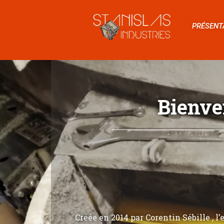
PRÉSENT
Bienve
Créée en 2014 par Corentin Sébille , l