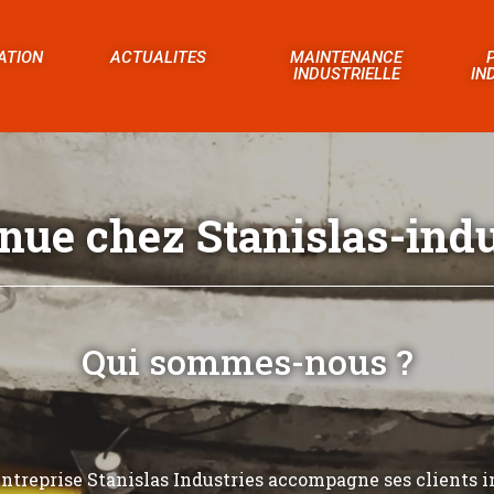
ATION
ACTUALITES
MAINTENANCE
INDUSTRIELLE
IN
nue chez Stanislas-indus
Qui sommes-nous ?
’entreprise Stanislas Industries accompagne ses clients i