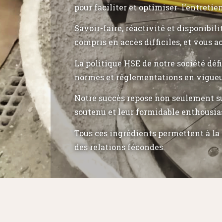
pour faciliter et optimiser l’entretie
Savoir-faire, réactivité et disponibil
compris en accès difficiles, et vous a
La politique HSE de notre société déf
normes et réglementations en vigueu
Notre succès repose non seulement su
soutenu et leur formidable enthousia
Tous ces ingrédients permettent à la 
des relations fécondes.