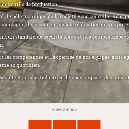
n des outils de production.
ité : le pôle technique de la société vous conseille, vous 
ccompagne, de la conception à la réalisation de vos proje
init un standard de sécurité élevé et nos équipes respec
r.
r les compétences et l’expertise de nos équipes, mais 
sme au quotidien.
société Stanislas Industries de vous proposer des presta
Suivez-nous: