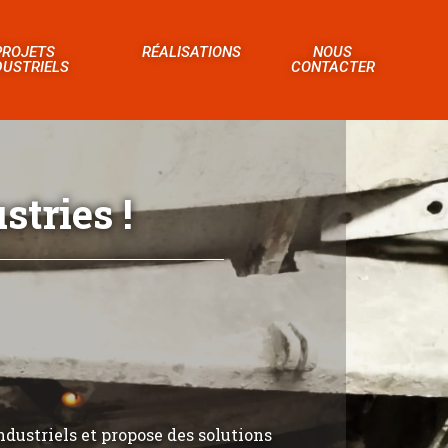
PROJETS
RÉALISATIONS
NOUS
DUSTRIELS
CONTACTER
tries !
ndustriels et propose des solutions