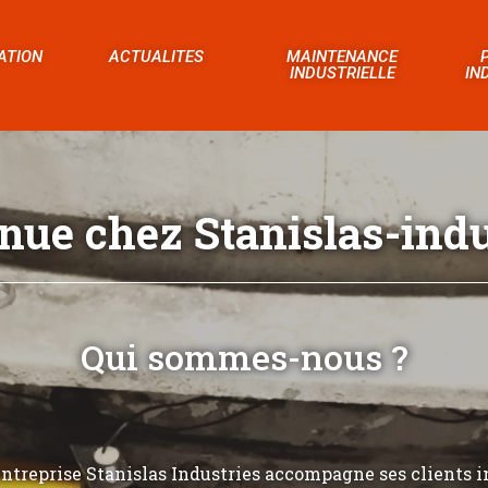
ATION
ACTUALITES
MAINTENANCE
INDUSTRIELLE
IN
nue chez Stanislas-indus
Qui sommes-nous ?
’entreprise Stanislas Industries accompagne ses clients i