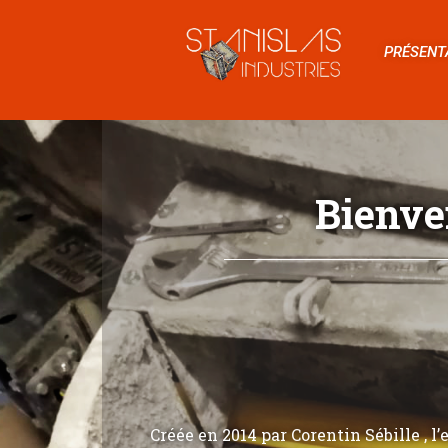
PRÉSENT
Bienve
Créée en 2014 par Corentin Sébille , l