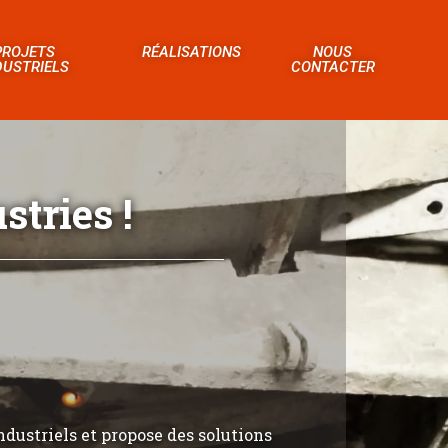
PROJETS
RÉALISATIONS
NOUS
DUSTRIELS
CONTACTER
tries !
ndustriels et propose des solutions