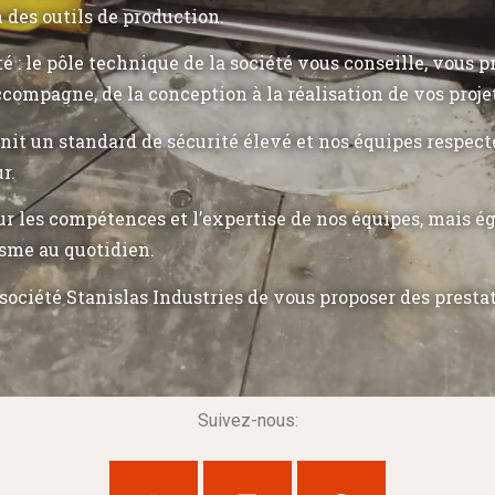
n des outils de production.
ité : le pôle technique de la société vous conseille, vous 
ccompagne, de la conception à la réalisation de vos proje
init un standard de sécurité élevé et nos équipes respec
r.
r les compétences et l’expertise de nos équipes, mais 
sme au quotidien.
société Stanislas Industries de vous proposer des presta
Suivez-nous: