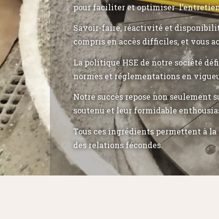
pour faciliter et optimiser l’entretie
Savoir-faire, réactivité et disponibil
compris en accès difficiles, et vous a
La politique HSE de notre société déf
normes et réglementations en vigueu
Notre succès repose non seulement su
soutenu et leur formidable enthousia
Tous ces ingrédients permettent à la 
des relations fécondes.