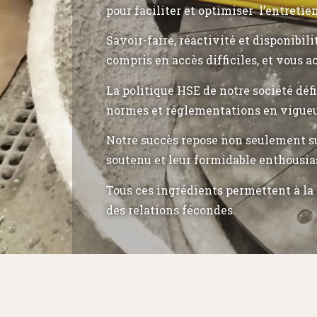
pour faciliter et optimiser l’entretie
Savoir-faire, réactivité et disponibil
compris en accès difficiles, et vous a
La politique HSE de notre société déf
normes et réglementations en vigueu
Notre succès repose non seulement su
soutenu et leur formidable enthousia
Tous ces ingrédients permettent à la 
des relations fécondes.