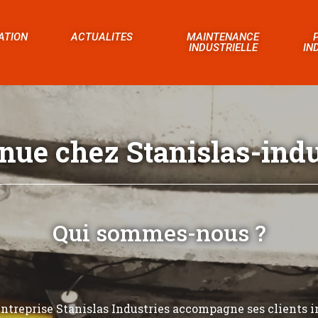
ATION
ACTUALITES
MAINTENANCE
INDUSTRIELLE
IN
nue chez Stanislas-indus
Qui sommes-nous ?
’entreprise Stanislas Industries accompagne ses clients i