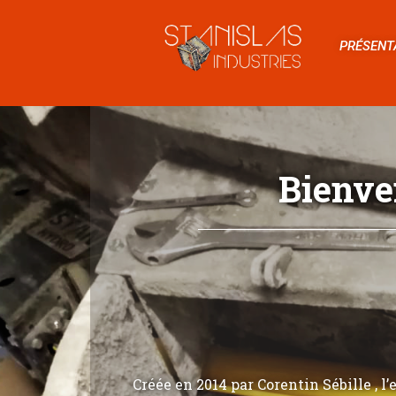
PRÉSENT
Bienve
Créée en 2014 par Corentin Sébille , l