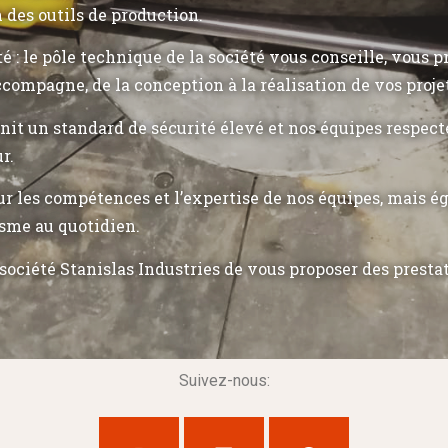
n des outils de production.
ité : le pôle technique de la société vous conseille, vous 
ccompagne, de la conception à la réalisation de vos proje
init un standard de sécurité élevé et nos équipes respec
r.
r les compétences et l’expertise de nos équipes, mais 
sme au quotidien.
société Stanislas Industries de vous proposer des presta
Suivez-nous: