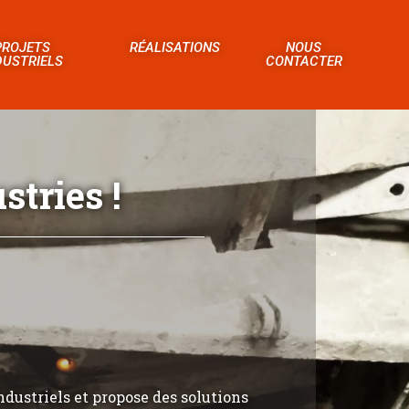
PROJETS
RÉALISATIONS
NOUS
DUSTRIELS
CONTACTER
tries !
ndustriels et propose des solutions