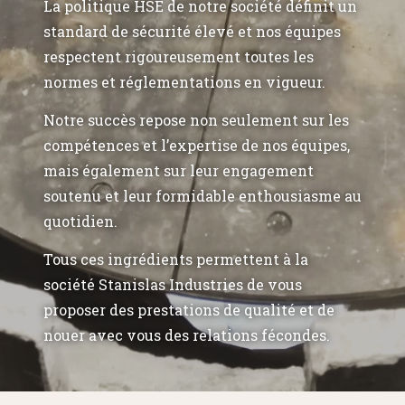
La politique HSE de notre société définit un
standard de sécurité élevé et nos équipes
respectent rigoureusement toutes les
normes et réglementations en vigueur.
Notre succès repose non seulement sur les
compétences et l’expertise de nos équipes,
mais également sur leur engagement
soutenu et leur formidable enthousiasme au
quotidien.
Tous ces ingrédients permettent à la
société Stanislas Industries de vous
proposer des prestations de qualité et de
nouer avec vous des relations fécondes.