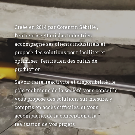
Créée en 2014 par Corentin Sébille ,
l’entreprise Stanislas Industries
accompagne ses clients industriels et
propose des solutions pour faciliter et
optimiser l’entretien des outils de
production.
Savoir-faire, réactivité et disponibilité : le
pôle technique de la société vous conseille,
vous propose des solutions sur-mesure, y
compris en accès difficiles, et vous
accompagne, de la conception à la
réalisation de vos projets.