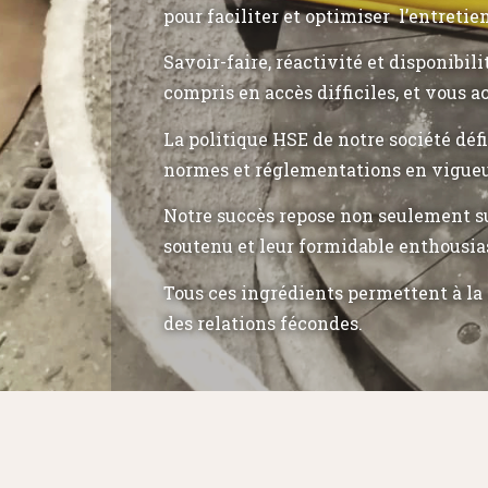
pour faciliter et optimiser l’entretie
Savoir-faire, réactivité et disponibil
compris en accès difficiles, et vous a
La politique HSE de notre société déf
normes et réglementations en vigueu
Notre succès repose non seulement su
soutenu et leur formidable enthousia
Tous ces ingrédients permettent à la 
des relations fécondes.