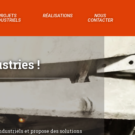
PROJETS
RÉALISATIONS
NOUS
DUSTRIELS
CONTACTER
tries !
ndustriels et propose des solutions