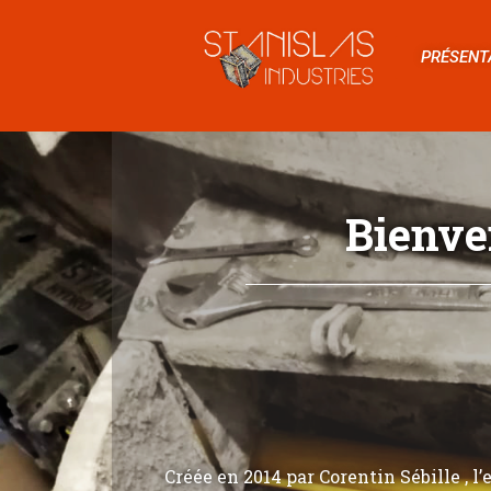
PRÉSENT
Bienve
Créée en 2014 par Corentin Sébille , l