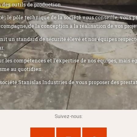
n des outils de production.
ité : le pôle technique de la société vous conseille, vous 
ccompagne, de la conception à la réalisation de vos proje
init un standard de sécurité élevé et nos équipes respec
r.
r les compétences et l’expertise de nos équipes, mais 
sme au quotidien.
société Stanislas Industries de vous proposer des presta
Suivez-nous: