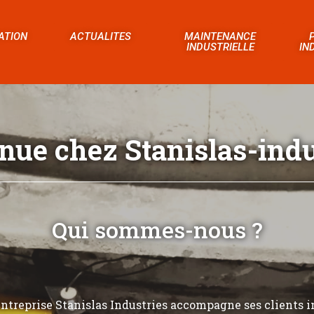
ATION
ACTUALITES
MAINTENANCE
INDUSTRIELLE
IN
nue chez Stanislas-indus
Qui sommes-nous ?
’entreprise Stanislas Industries accompagne ses clients i