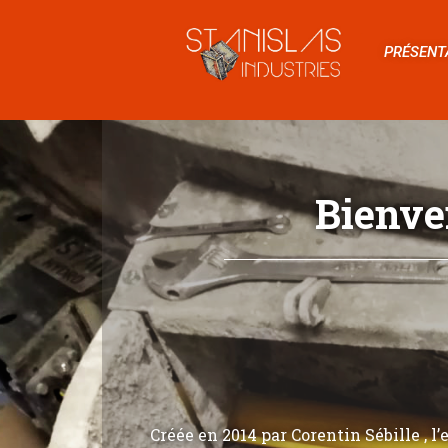
PRÉSENT
Bienve
Créée en 2014 par Corentin Sébille , l