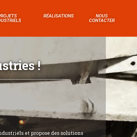
PROJETS
RÉALISATIONS
NOUS
DUSTRIELS
CONTACTER
tries !
ndustriels et propose des solutions