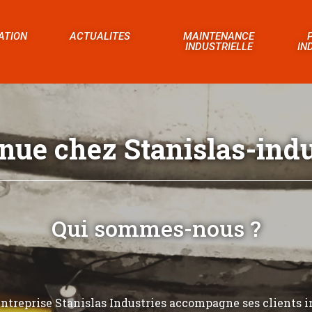
ATION
ACTUALITES
MAINTENANCE
INDUSTRIELLE
IN
nue chez Stanislas-indus
Qui sommes-nous ?
’entreprise Stanislas Industries accompagne ses clients i