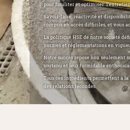
pour faciliter et optimiser l’entretie
Savoir-faire, réactivité et disponibil
compris en accès difficiles, et vous a
La politique HSE de notre société déf
normes et réglementations en vigueu
Notre succès repose non seulement su
soutenu et leur formidable enthousia
Tous ces ingrédients permettent à la 
des relations fécondes.