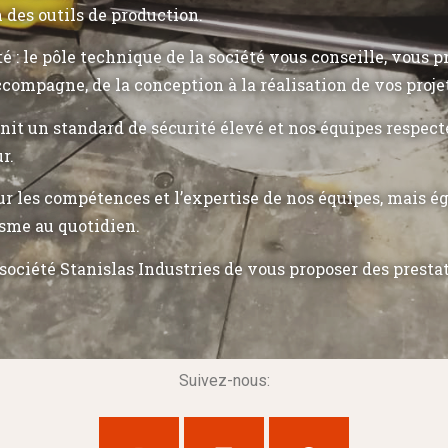
n des outils de production.
ité : le pôle technique de la société vous conseille, vous 
ccompagne, de la conception à la réalisation de vos proje
init un standard de sécurité élevé et nos équipes respec
r.
r les compétences et l’expertise de nos équipes, mais 
sme au quotidien.
société Stanislas Industries de vous proposer des presta
Suivez-nous: