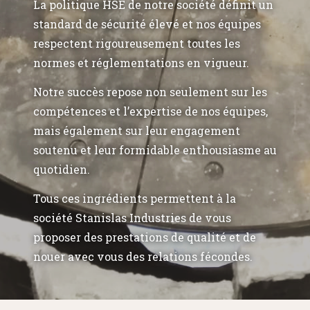
La politique HSE de notre société définit un
standard de sécurité élevé et nos équipes
respectent rigoureusement toutes les
normes et réglementations en vigueur.
Notre succès repose non seulement sur les
compétences et l’expertise de nos équipes,
mais également sur leur engagement
soutenu et leur formidable enthousiasme au
quotidien.
Tous ces ingrédients permettent à la
société Stanislas Industries de vous
proposer des prestations de qualité et de
nouer avec vous des relations fécondes.