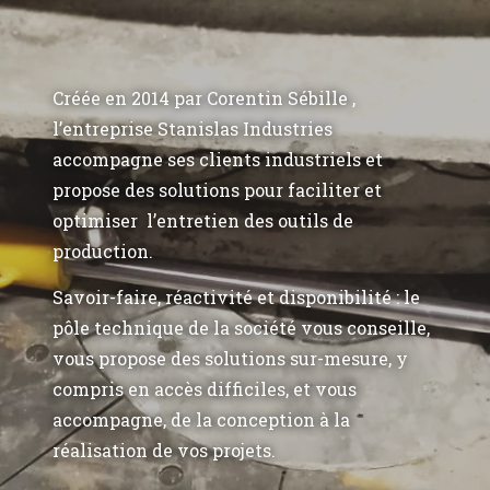
Créée en 2014 par Corentin Sébille ,
l’entreprise Stanislas Industries
accompagne ses clients industriels et
propose des solutions pour faciliter et
optimiser l’entretien des outils de
production.
Savoir-faire, réactivité et disponibilité : le
pôle technique de la société vous conseille,
vous propose des solutions sur-mesure, y
compris en accès difficiles, et vous
accompagne, de la conception à la
réalisation de vos projets.