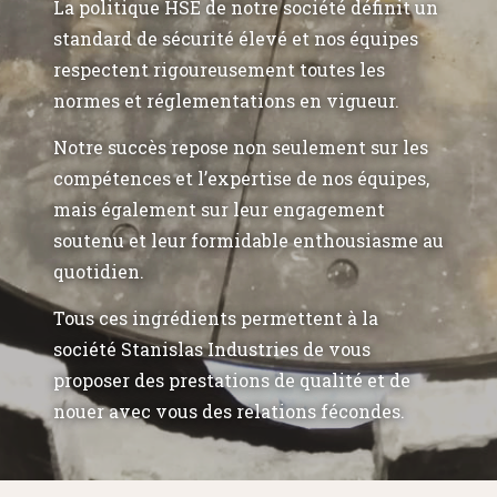
La politique HSE de notre société définit un
standard de sécurité élevé et nos équipes
respectent rigoureusement toutes les
normes et réglementations en vigueur.
Notre succès repose non seulement sur les
compétences et l’expertise de nos équipes,
mais également sur leur engagement
soutenu et leur formidable enthousiasme au
quotidien.
Tous ces ingrédients permettent à la
société Stanislas Industries de vous
proposer des prestations de qualité et de
nouer avec vous des relations fécondes.