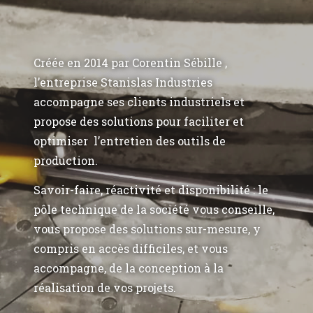
Créée en 2014 par Corentin Sébille ,
l’entreprise Stanislas Industries
accompagne ses clients industriels et
propose des solutions pour faciliter et
optimiser l’entretien des outils de
production.
Savoir-faire, réactivité et disponibilité : le
pôle technique de la société vous conseille,
vous propose des solutions sur-mesure, y
compris en accès difficiles, et vous
accompagne, de la conception à la
réalisation de vos projets.