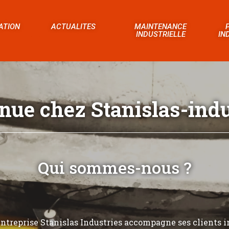
ATION
ACTUALITES
MAINTENANCE
INDUSTRIELLE
IN
nue chez Stanislas-indus
Qui sommes-nous ?
’entreprise Stanislas Industries accompagne ses clients i