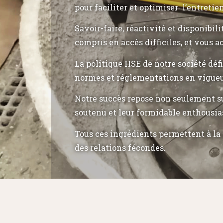
pour faciliter et optimiser l’entretie
Savoir-faire, réactivité et disponibil
compris en accès difficiles, et vous a
La politique HSE de notre société déf
normes et réglementations en vigueu
Notre succès repose non seulement su
soutenu et leur formidable enthousia
Tous ces ingrédients permettent à la 
des relations fécondes.