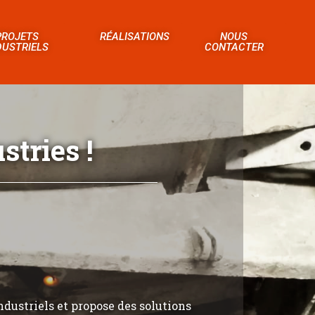
PROJETS
RÉALISATIONS
NOUS
DUSTRIELS
CONTACTER
tries !
ndustriels et propose des solutions