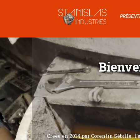
PRÉSENT
Bienve
Créée en 2014 par Corentin Sébille , l