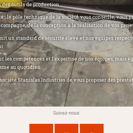
n des outils de production.
ité : le pôle technique de la société vous conseille, vous 
ccompagne, de la conception à la réalisation de vos proje
init un standard de sécurité élevé et nos équipes respec
r.
r les compétences et l’expertise de nos équipes, mais 
sme au quotidien.
société Stanislas Industries de vous proposer des presta
Suivez-nous: