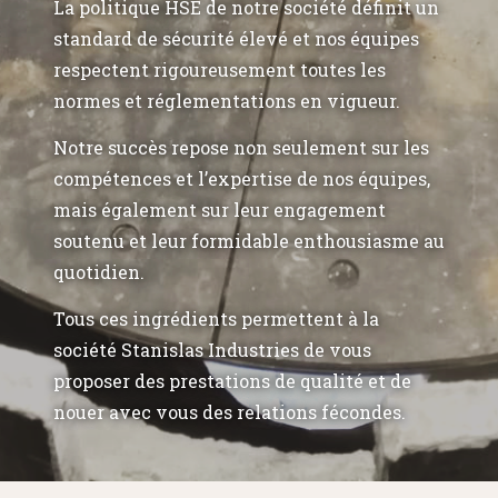
La politique HSE de notre société définit un
standard de sécurité élevé et nos équipes
respectent rigoureusement toutes les
normes et réglementations en vigueur.
Notre succès repose non seulement sur les
compétences et l’expertise de nos équipes,
mais également sur leur engagement
soutenu et leur formidable enthousiasme au
quotidien.
Tous ces ingrédients permettent à la
société Stanislas Industries de vous
proposer des prestations de qualité et de
nouer avec vous des relations fécondes.