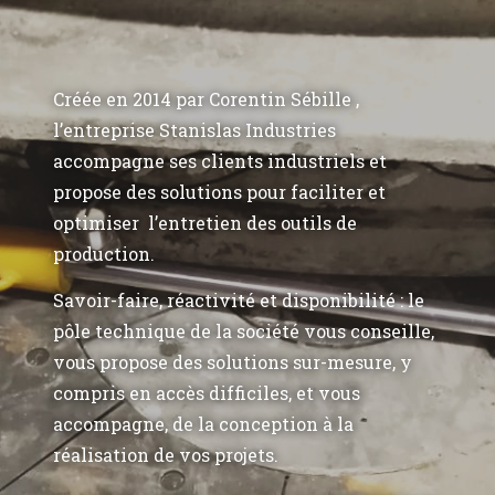
Créée en 2014 par Corentin Sébille ,
l’entreprise Stanislas Industries
accompagne ses clients industriels et
propose des solutions pour faciliter et
optimiser l’entretien des outils de
production.
Savoir-faire, réactivité et disponibilité : le
pôle technique de la société vous conseille,
vous propose des solutions sur-mesure, y
compris en accès difficiles, et vous
accompagne, de la conception à la
réalisation de vos projets.